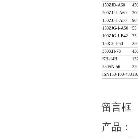
150ZJD-A60
45
200ZJJ-I-A60
20
150ZJJ-I-A50
90
150ZJG-I-A50
55
100ZJG-I-B42
75
150CH-F50
25
350XH-78
45
KH-14H
13
350SN-56
22
ISN150-100-480
11
留言框
产品：