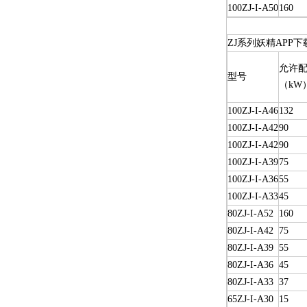
100ZJ-I-A50
160
ZJ系列妖精APP
允许配
型号
（kW
100ZJ-I-A46
132
100ZJ-I-A42
90
100ZJ-I-A42
90
100ZJ-I-A39
75
100ZJ-I-A36
55
100ZJ-I-A33
45
80ZJ-I-A52
160
80ZJ-I-A42
75
80ZJ-I-A39
55
80ZJ-I-A36
45
80ZJ-I-A33
37
65ZJ-I-A30
15