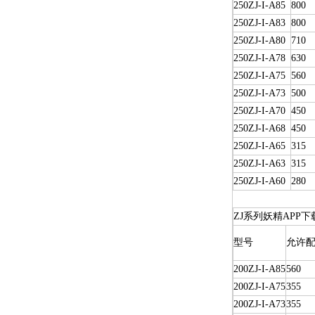
250ZJ-I-A85
800
250ZJ-I-A83
800
250ZJ-I-A80
710
250ZJ-I-A78
630
250ZJ-I-A75
560
250ZJ-I-A73
500
250ZJ-I-A70
450
250ZJ-I-A68
450
250ZJ-I-A65
315
250ZJ-I-A63
315
250ZJ-I-A60
280
ZJ系列妖精APP
型号
允许配
200ZJ-I-A85
560
200ZJ-I-A75
355
200ZJ-I-A73
355