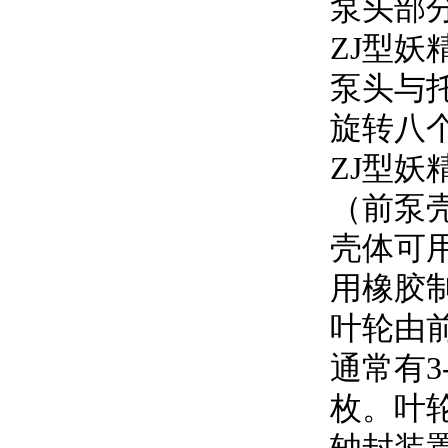
泵头部
ZJ型妖
泵头与托
旋转八个
ZJ型妖
（前泵壳
壳体可用高
用橡胶制作
叶轮由前盖
通常有3
枚