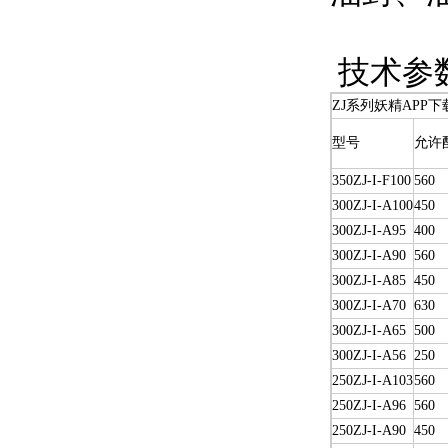
技术参
ZJ系列妖精APP
型号
允许
350ZJ-I-F100
560
300ZJ-I-A100
450
300ZJ-I-A95
400
300ZJ-I-A90
560
300ZJ-I-A85
450
300ZJ-I-A70
630
300ZJ-I-A65
500
300ZJ-I-A56
250
250ZJ-I-A103
560
250ZJ-I-A96
560
250ZJ-I-A90
450