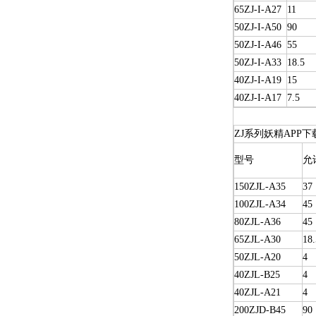
65ZJ-I-A27
11
50ZJ-I-A50
90
50ZJ-I-A46
55
50ZJ-I-A33
18.5
40ZJ-I-A19
15
40ZJ-I-A17
7.5
ZJ系列妖精APP
型号
允
150ZJL-A35
37
100ZJL-A34
45
80ZJL-A36
45
65ZJL-A30
18.
50ZJL-A20
4
40ZJL-B25
4
40ZJL-A21
4
200ZJD-B45
90